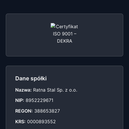
Dane spółki
Nazwa:
Ratna Stal Sp. z o.o.
NIP:
8952229671
REGON:
388653827
KRS:
0000893552