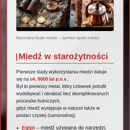
Naturalna bryła miedzi – symbol epoki miedzi
Miedź w starożytności
Pierwsze ślady wykorzystania miedzi datuje
się na
ok. 9000 lat p.n.e.
.
Był to pierwszy metal, który człowiek potrafił
wydobywać i obrabiać bez skomplikowanych
procesów hutniczych,
gdyż miedź występuje w naturze także w
postaci czystej (samorodnej).
Egipt
– miedź używana do narzędzi,